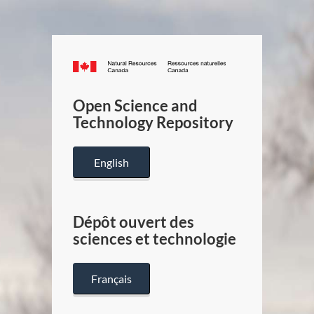
Canada.ca
/
Gouverneme
Open Science and
du
Technology Repository
Canada
English
Dépôt ouvert des
sciences et technologie
Français