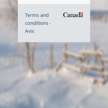
Terms and
/
conditions
Symbole
Avis
du
gouvernem
du
Canada