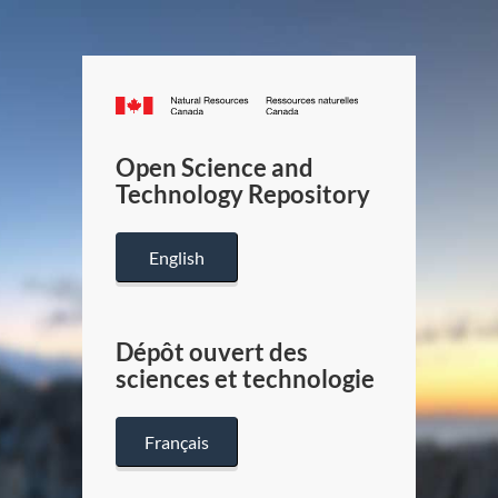
Canada.ca
/
Gouverneme
Open Science and
du
Technology Repository
Canada
English
Dépôt ouvert des
sciences et technologie
Français