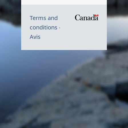
Terms and
/
conditions
Symbole
Avis
du
gouvernem
du
Canada