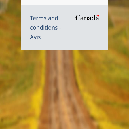
Terms and
/
conditions
Symbole
Avis
du
gouvernem
du
Canada