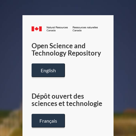
Canada.ca
/
Gouverneme
Open Science and
du
Technology Repository
Canada
English
Dépôt ouvert des
sciences et technologie
Français