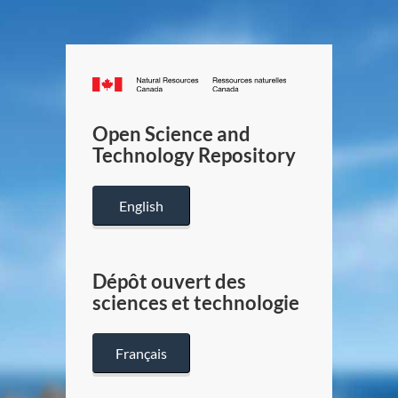
Canada.ca
/
Gouverneme
Open Science and
du
Technology Repository
Canada
English
Dépôt ouvert des
sciences et technologie
Français