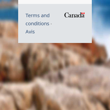
Terms and
/
conditions
Symbole
Avis
du
gouvernem
du
Canada