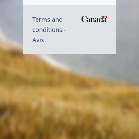
Terms and
/
conditions
Symbole
Avis
du
gouvernem
du
Canada