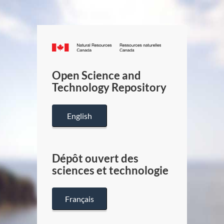
Canada.ca
/
Gouverneme
Open Science and
du
Technology Repository
Canada
English
Dépôt ouvert des
sciences et technologie
Français