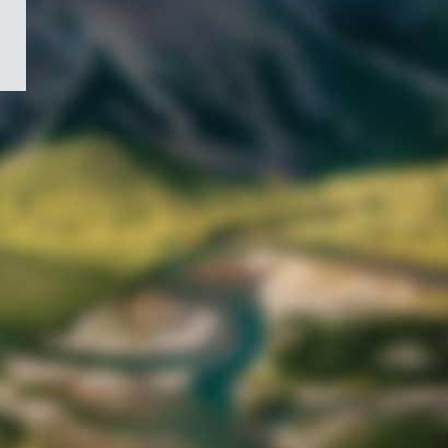
/
Symbole
du
gouvernement
du
Canada