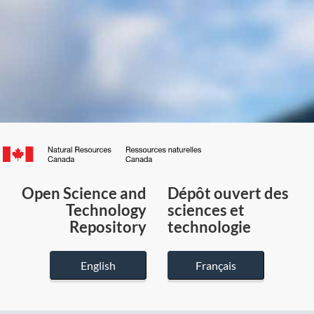
Canada.ca
/
Gouvernement
Open Science and
Dépôt ouvert des
du
Technology
sciences et
Canada
Repository
technologie
English
Français