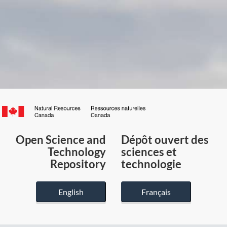
Canada.ca
/
Gouvernement
Open Science and
Dépôt ouvert des
du
Technology
sciences et
Canada
Repository
technologie
English
Français