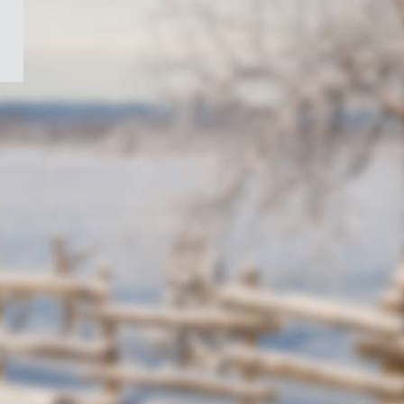
/
Symbole
du
gouvernement
du
Canada