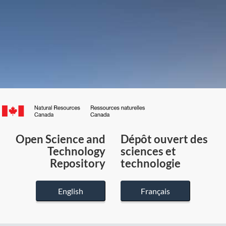
Canada.ca
/
Gouvernement
Open Science and
Dépôt ouvert des
du
Technology
sciences et
Canada
Repository
technologie
English
Français