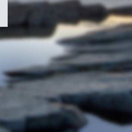
/
Symbole
du
gouvernement
du
Canada