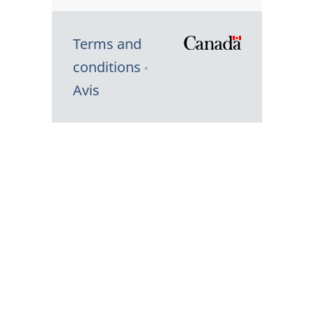
Terms and
/
conditions
Symbole
Avis
du
gouvernem
du
Canada