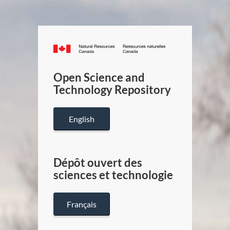
Canada.ca
/
Gouverneme
Open Science and
du
Technology Repository
Canada
English
Dépôt ouvert des
sciences et technologie
Français