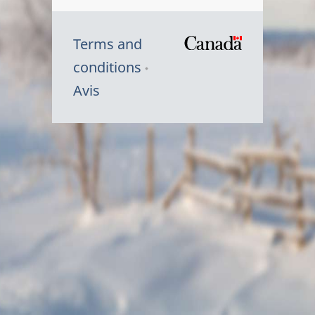
Terms and
/
conditions
Symbole
Avis
du
gouvernem
du
Canada