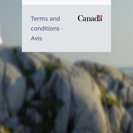
Terms and
/
conditions
Symbole
Avis
du
gouvernem
du
Canada