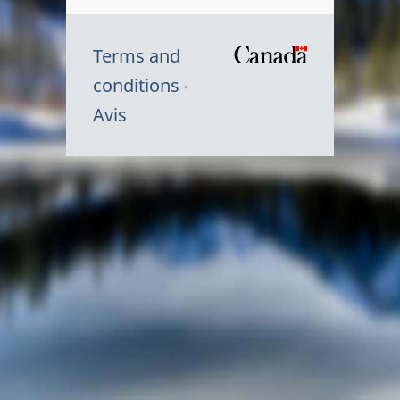
Terms and
/
conditions
Symbole
Avis
du
gouvernem
du
Canada