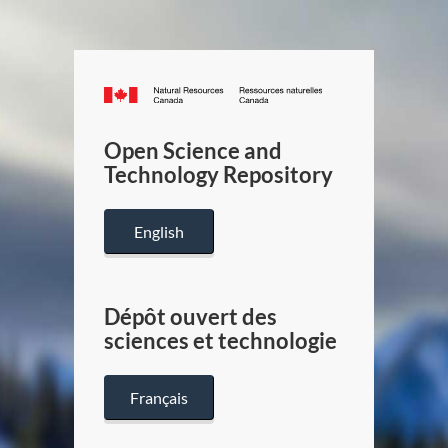
Canada.ca
/
Gouverneme
Open Science and
du
Technology Repository
Canada
English
Dépôt ouvert des
sciences et technologie
Français