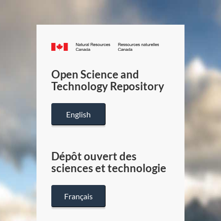
Canada.ca
/
Gouverneme
Open Science and
du
Technology Repository
Canada
English
Dépôt ouvert des
sciences et technologie
Français