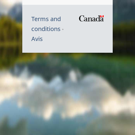
Terms and
/
conditions
Symbole
Avis
du
gouvernem
du
Canada