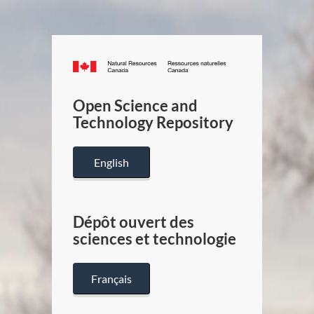
Canada.ca
/
Gouverneme
Open Science and
du
Technology Repository
Canada
English
Dépôt ouvert des
sciences et technologie
Français