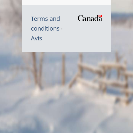
Terms and
/
conditions
Symbole
Avis
du
gouvernem
du
Canada