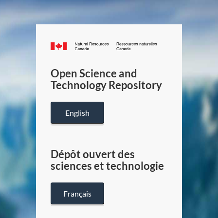
Canada.ca
/
Gouverneme
Open Science and
du
Technology Repository
Canada
English
Dépôt ouvert des
sciences et technologie
Français