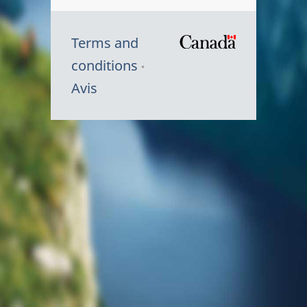
Terms and
/
conditions
Symbole
Avis
du
gouvernem
du
Canada