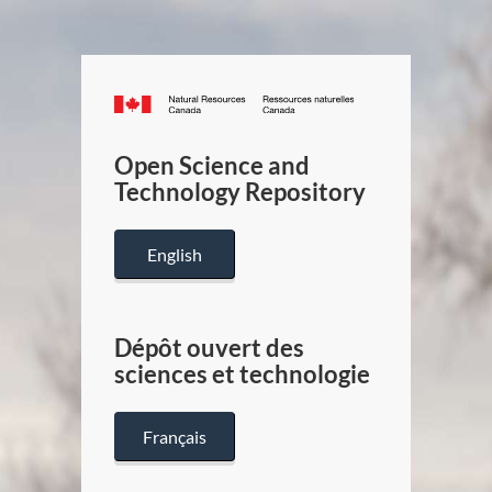
Canada.ca
/
Gouverneme
Open Science and
du
Technology Repository
Canada
English
Dépôt ouvert des
sciences et technologie
Français