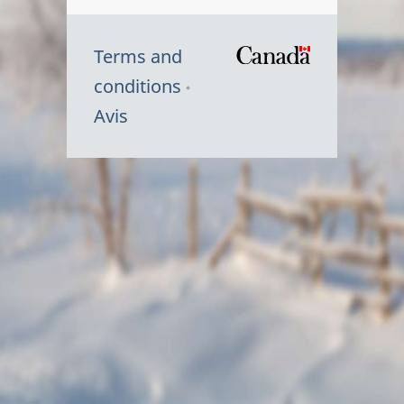
Terms and
/
conditions
Symbole
Avis
du
gouvernem
du
Canada