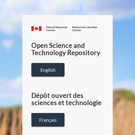
Canada.ca
/
Gouverneme
Open Science and
du
Technology Repository
Canada
English
Dépôt ouvert des
sciences et technologie
Français