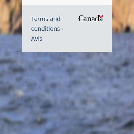
Terms and
/
conditions
Symbole
Avis
du
gouvernem
du
Canada