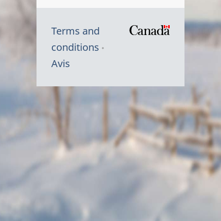
Terms and
/
conditions
Symbole
Avis
du
gouvernem
du
Canada