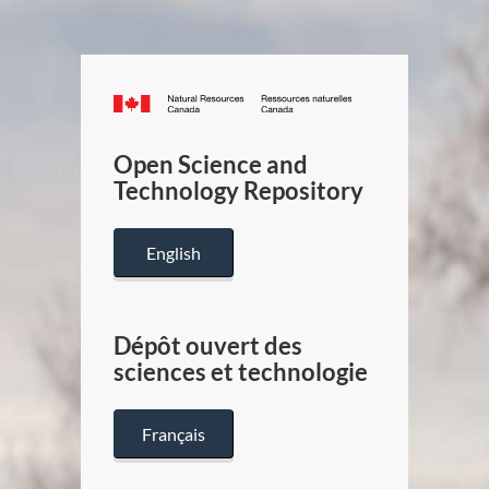
Canada.ca
/
Gouverneme
Open Science and
du
Technology Repository
Canada
English
Dépôt ouvert des
sciences et technologie
Français