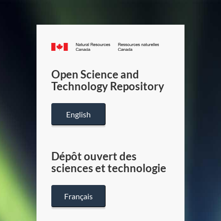
Canada.ca
/
Gouverneme
Open Science and
du
Technology Repository
Canada
English
Dépôt ouvert des
sciences et technologie
Français