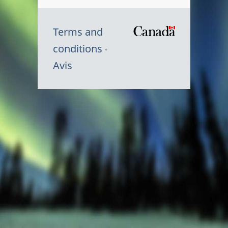
Terms and
/
conditions
Symbole
Avis
du
gouvernem
du
Canada