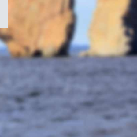
/
Symbole
du
gouvernement
du
Canada