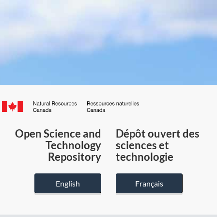
Canada.ca
/
Gouvernement
Open Science and
Dépôt ouvert des
du
Technology
sciences et
Canada
Repository
technologie
English
Français