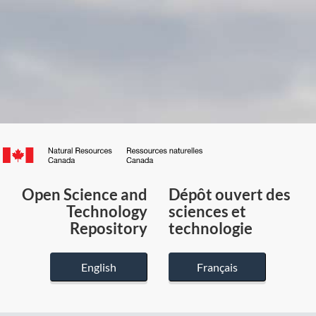
Canada.ca
/
Gouvernement
Open Science and
Dépôt ouvert des
du
Technology
sciences et
Canada
Repository
technologie
English
Français