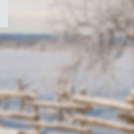
/
Symbole
du
gouvernement
du
Canada