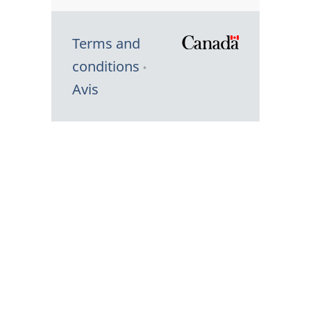
Terms and
/
conditions
Symbole
Avis
du
gouvernem
du
Canada