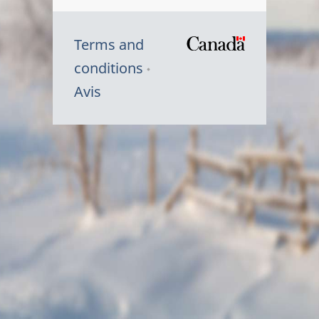
Terms and
/
conditions
Symbole
Avis
du
gouvernem
du
Canada