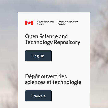
Canada.ca
/
Gouverneme
Open Science and
du
Technology Repository
Canada
English
Dépôt ouvert des
sciences et technologie
Français