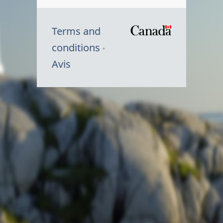
Terms and
/
conditions
Symbole
Avis
du
gouvernem
du
Canada