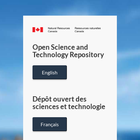
Canada.ca
/
Gouverneme
Open Science and
du
Technology Repository
Canada
English
Dépôt ouvert des
sciences et technologie
Français