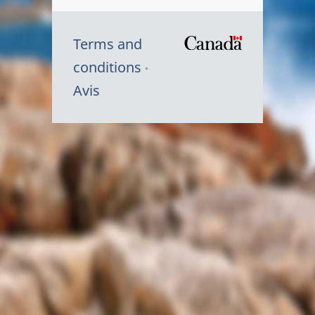
Terms and
/
conditions
Symbole
Avis
du
gouvernem
du
Canada