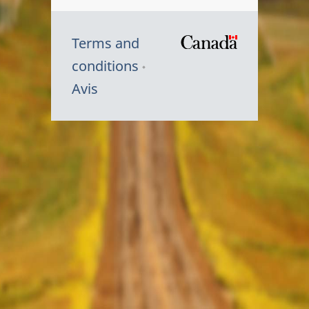
Terms and
/
conditions
Symbole
Avis
du
gouvernem
du
Canada