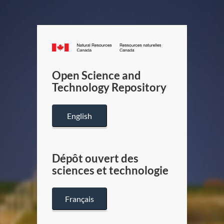
Canada.ca
/
Gouverneme
Open Science and
du
Technology Repository
Canada
English
Dépôt ouvert des
sciences et technologie
Français