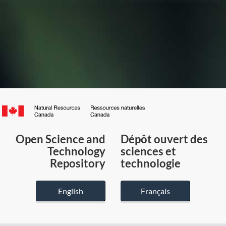
Canada.ca
/
Gouvernement
Open Science and
Dépôt ouvert des
du
Technology
sciences et
Canada
Repository
technologie
English
Français