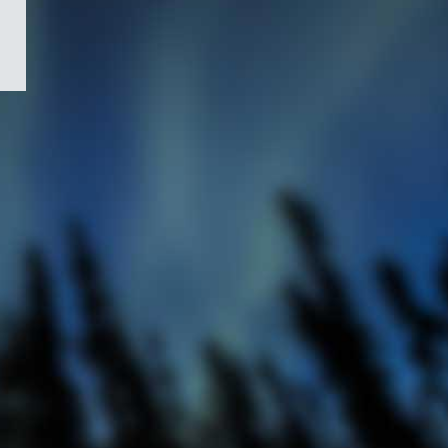
/
Symbole
du
gouvernement
du
Canada