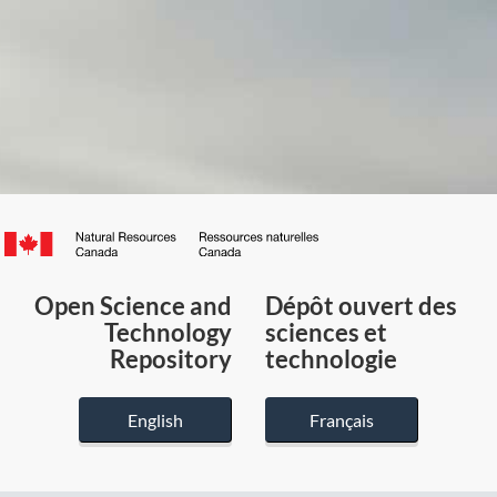
Canada.ca
/
Gouvernement
Open Science and
Dépôt ouvert des
du
Technology
sciences et
Canada
Repository
technologie
English
Français