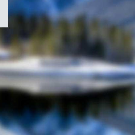
/
Symbole
du
gouvernement
du
Canada