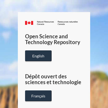
Canada.ca
/
Gouverneme
Open Science and
du
Technology Repository
Canada
English
Dépôt ouvert des
sciences et technologie
Français