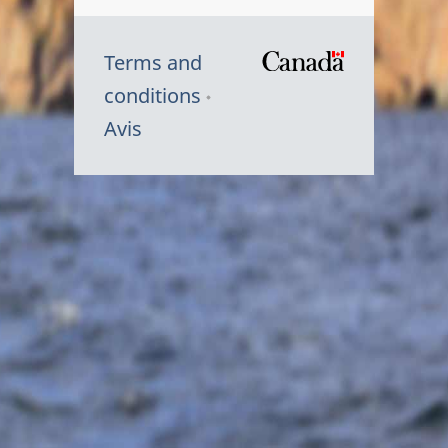
Terms and
/
conditions
Symbole
Avis
du
gouvernem
du
Canada