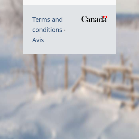
Terms and
/
conditions
Symbole
Avis
du
gouvernem
du
Canada