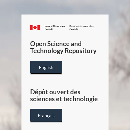
Canada.ca
/
Gouverneme
Open Science and
du
Technology Repository
Canada
English
Dépôt ouvert des
sciences et technologie
Français