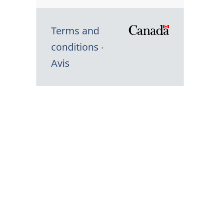
Terms and
/
conditions
Symbole
Avis
du
gouvernem
du
Canada