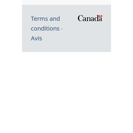
Terms and
/
conditions
Symbole
Avis
du
gouvernem
du
Canada