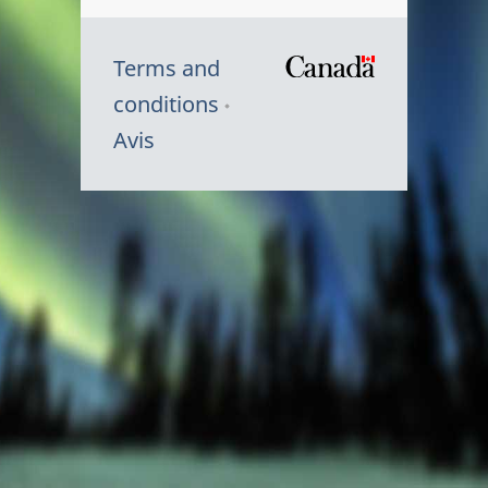
Terms and
/
conditions
Symbole
Avis
du
gouvernem
du
Canada