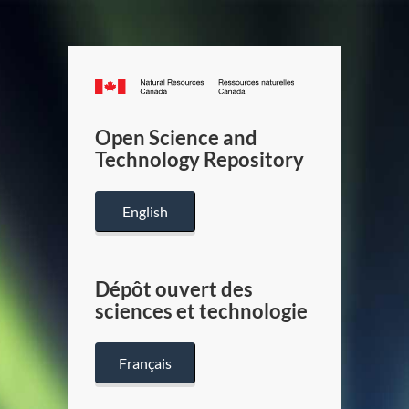
Canada.ca
/
Gouverneme
Open Science and
du
Technology Repository
Canada
English
Dépôt ouvert des
sciences et technologie
Français