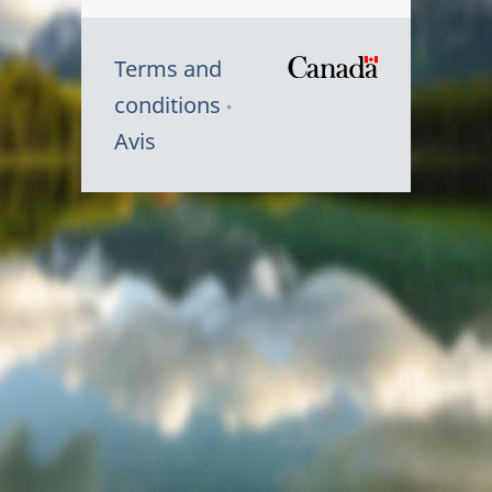
Terms and
/
conditions
Symbole
Avis
du
gouvernem
du
Canada