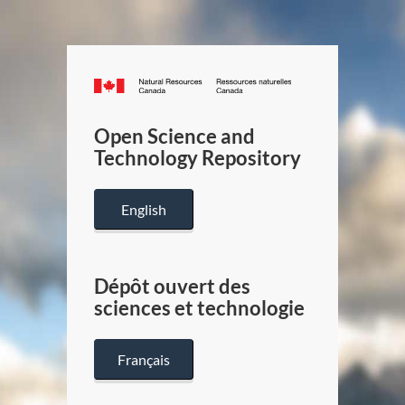
Canada.ca
/
Gouverneme
Open Science and
du
Technology Repository
Canada
English
Dépôt ouvert des
sciences et technologie
Français