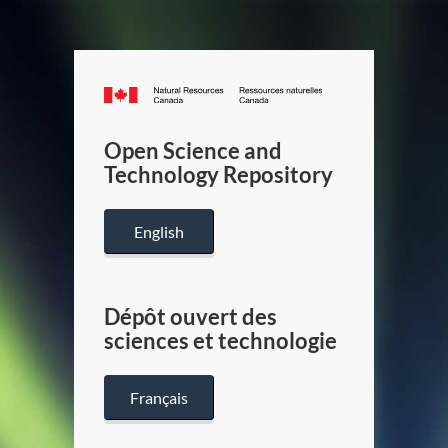
Canada.ca
/
Gouverneme
Open Science and
du
Technology Repository
Canada
English
Dépôt ouvert des
sciences et technologie
Français