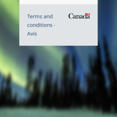
Terms and
/
conditions
Symbole
Avis
du
gouvernem
du
Canada