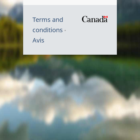
Terms and
/
conditions
Symbole
Avis
du
gouvernem
du
Canada