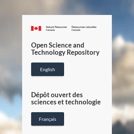
Canada.ca
/
Gouverneme
Open Science and
du
Technology Repository
Canada
English
Dépôt ouvert des
sciences et technologie
Français