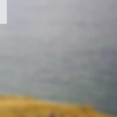
/
Symbole
du
gouvernement
du
Canada