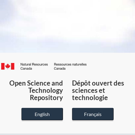
Canada.ca
/
Gouvernement
Open Science and
Dépôt ouvert des
du
Technology
sciences et
Canada
Repository
technologie
English
Français