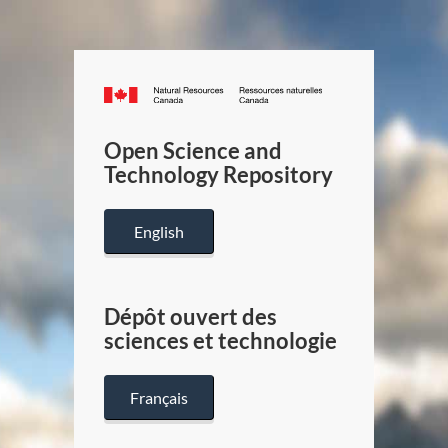
Canada.ca
/
Gouverneme
Open Science and
du
Technology Repository
Canada
English
Dépôt ouvert des
sciences et technologie
Français