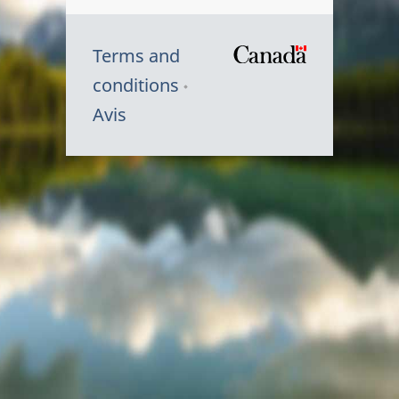
Terms and
/
conditions
Symbole
Avis
du
gouvernem
du
Canada