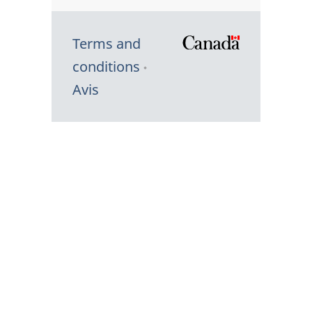
Terms and
/
conditions
Symbole
Avis
du
gouvernem
du
Canada