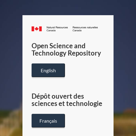
Canada.ca
/
Gouverneme
Open Science and
du
Technology Repository
Canada
English
Dépôt ouvert des
sciences et technologie
Français