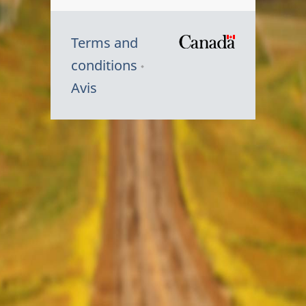
Terms and
/
conditions
Symbole
Avis
du
gouvernem
du
Canada