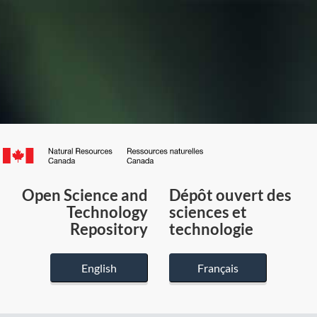
Canada.ca
/
Gouvernement
Open Science and
Dépôt ouvert des
du
Technology
sciences et
Canada
Repository
technologie
English
Français