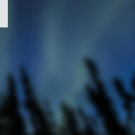
/
Symbole
du
gouvernement
du
Canada