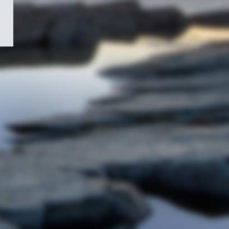
/
Symbole
du
gouvernement
du
Canada