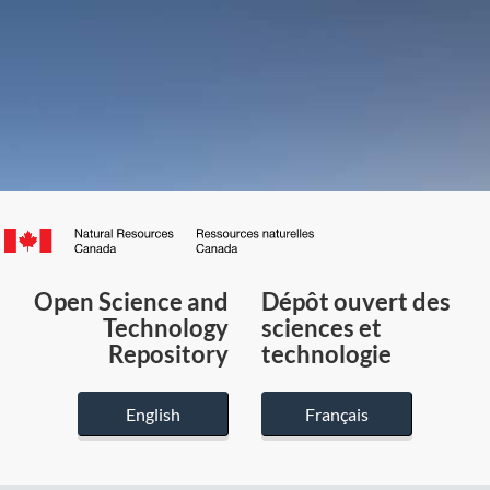
Canada.ca
/
Gouvernement
Open Science and
Dépôt ouvert des
du
Technology
sciences et
Canada
Repository
technologie
English
Français