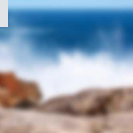
/
Symbole
du
gouvernement
du
Canada