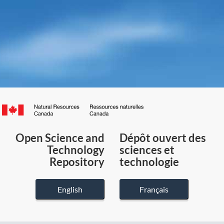
Canada.ca
/
Gouvernement
Open Science and
Dépôt ouvert des
du
Technology
sciences et
Canada
Repository
technologie
English
Français