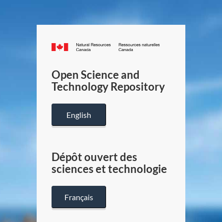
Canada.ca
/
Gouverneme
Open Science and
du
Technology Repository
Canada
English
Dépôt ouvert des
sciences et technologie
Français