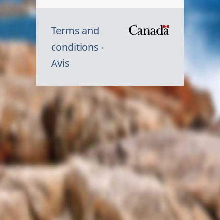
Terms and
/
conditions
Symbole
Avis
du
gouvernem
du
Canada