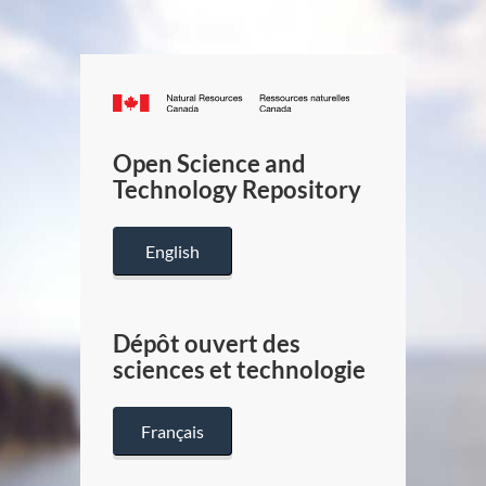
Canada.ca
/
Gouverneme
Open Science and
du
Technology Repository
Canada
English
Dépôt ouvert des
sciences et technologie
Français