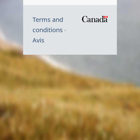
Terms and
/
conditions
Symbole
Avis
du
gouvernem
du
Canada