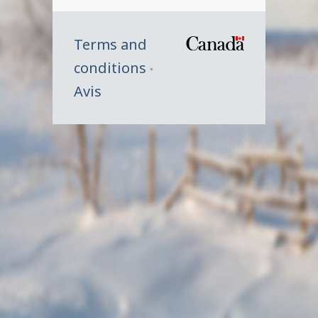
Terms and
/
conditions
Symbole
Avis
du
gouverne
du
Canada