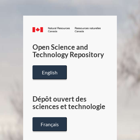
Canada.ca
/
Gouverneme
Open Science and
du
Technology Repository
Canada
English
Dépôt ouvert des
sciences et technologie
Français