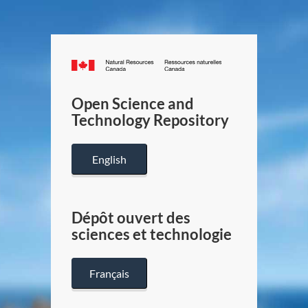
Canada.ca
/
Gouverneme
Open Science and
du
Technology Repository
Canada
English
Dépôt ouvert des
sciences et technologie
Français