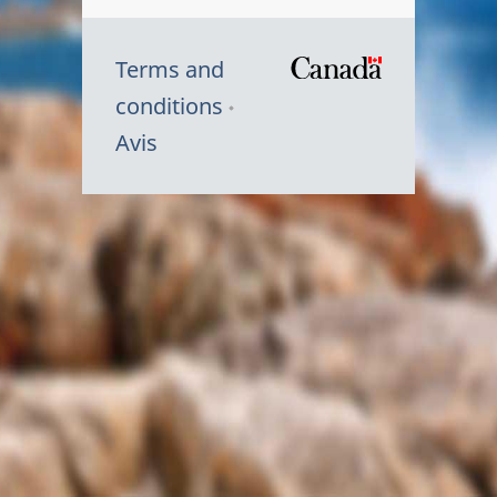
Terms and
/
conditions
Symbole
Avis
du
gouvernem
du
Canada