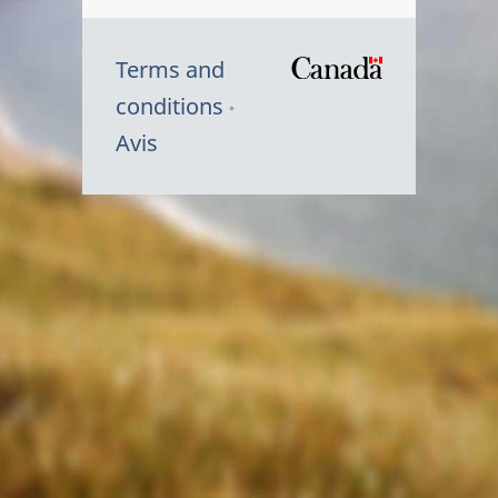
Terms and
/
conditions
Symbole
Avis
du
gouvernem
du
Canada