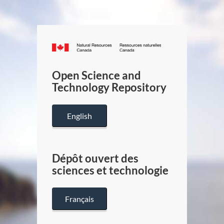
Canada.ca
/
Gouverneme
Open Science and
du
Technology Repository
Canada
English
Dépôt ouvert des
sciences et technologie
Français