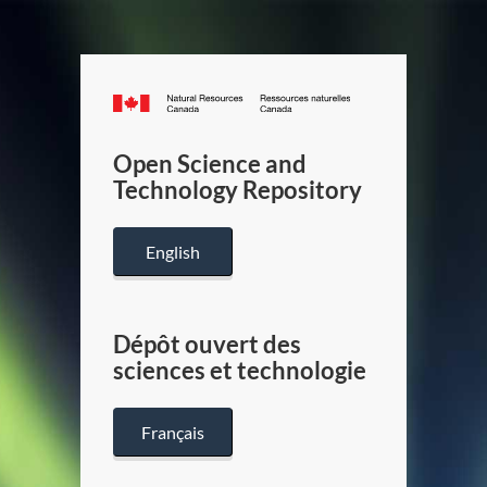
Canada.ca
/
Gouverneme
Open Science and
du
Technology Repository
Canada
English
Dépôt ouvert des
sciences et technologie
Français