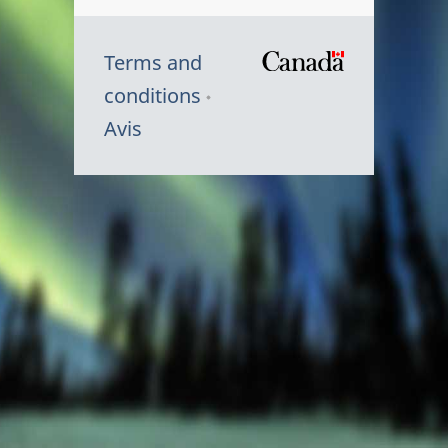
Terms and
/
conditions
Symbole
Avis
du
gouvernem
du
Canada