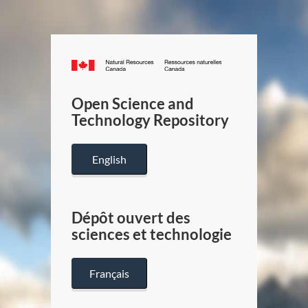
Canada.ca
/
Gouverneme
Open Science and
du
Technology Repository
Canada
English
Dépôt ouvert des
sciences et technologie
Français