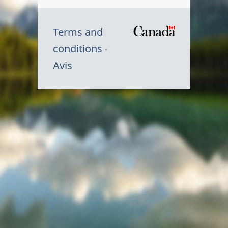
Terms and
/
conditions
Symbole
Avis
du
gouvernem
du
Canada